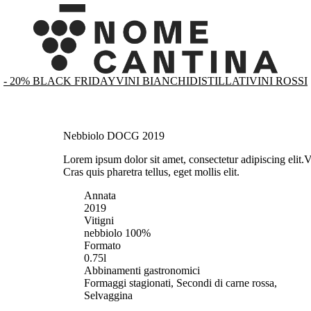
- 20% BLACK FRIDAY
VINI BIANCHI
DISTILLATI
VINI ROSSI
Nebbiolo DOCG 2019
Lorem ipsum dolor sit amet, consectetur adipiscing elit.
V
Cras quis pharetra tellus, eget mollis elit.
Annata
2019
Vitigni
nebbiolo 100%
Formato
0.75l
Abbinamenti gastronomici
Formaggi stagionati, Secondi di carne rossa,
Selvaggina