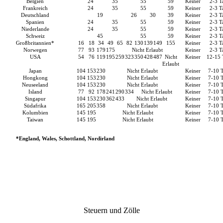
Belgien
24
35
55
59
Keiner
2-3
T
Frankreich
24
35
55
59
Keiner
2-3
T
Deutschland
19
26
30
39
Keiner
2-3
T
Spanien
24
35
55
59
Keiner
2-3
T
Niederlande
24
35
55
59
Keiner
2-3
T
Schweiz
45
55
59
Keiner
2-3
T
Großbritannien*
16
18
34
49
65
82
130
139
149
155
Keiner
2-3
T
Norwegen
77
93
179
175
Nicht Erlaubt
Keiner
2-3
T
USA
54
76
119
195
259
323
350
428
487
Nicht
Keiner
12-15
Erlaubt
Japan
104
153
230
Nicht Erlaubt
Keiner
7-10
Hongkong
104
153
230
Nicht Erlaubt
Keiner
7-10
Neuseeland
104
153
230
Nicht Erlaubt
Keiner
7-10
Island
77
92
178
241
290
334
Nicht Erlaubt
Keiner
7-10
Singapur
104
153
230
362
433
Nicht Erlaubt
Keiner
7-10
Südafrika
165
205
358
Nicht Erlaubt
Keiner
7-10
Kolumbien
145
195
Nicht Erlaubt
Keiner
7-10
Taiwan
145
195
Nicht Erlaubt
Keiner
7-10
*England, Wales, Schottland, Nordirland
Steuern und Zölle