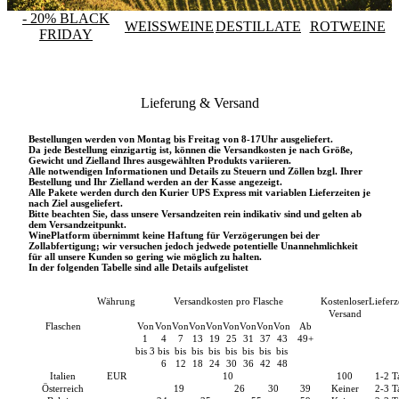
- 20% BLACK
WEISSWEINE
DESTILLATE
ROTWEINE
FRIDAY
Lieferung & Versand
Bestellungen werden von Montag bis Freitag von 8-17Uhr ausgeliefert.
Da jede Bestellung einzigartig ist, können die Versandkosten je nach Größe,
Gewicht und Zielland Ihres ausgewählten Produkts variieren.
Alle notwendigen Informationen und Details zu Steuern und Zöllen bzgl. Ihrer
Bestellung und Ihr Zielland werden an der Kasse angezeigt.
Alle Pakete werden durch den Kurier UPS Express mit variablen Lieferzeiten je
nach Ziel ausgeliefert.
Bitte beachten Sie, dass unsere Versandzeiten rein indikativ sind und gelten ab
dem Versandzeitpunkt.
WinePlatform übernimmt keine Haftung für Verzögerungen bei der
Zollabfertigung; wir versuchen jedoch jedwede potentielle Unannehmlichkeit
für all unsere Kunden so gering wie möglich zu halten.
In der folgenden Tabelle sind alle Details aufgelistet
Währung
Versandkosten pro Flasche
Kostenloser
Lieferz
Versand
Flaschen
Von
Von
Von
Von
Von
Von
Von
Von
Von
Ab
1
4
7
13
19
25
31
37
43
49+
b
is
3
bis
bis
bis
bis
bis
bis
bis
bis
6
12
18
24
30
36
42
48
Italien
EUR
10
100
1-2
T
Österreich
19
26
30
39
Keiner
2-3
T