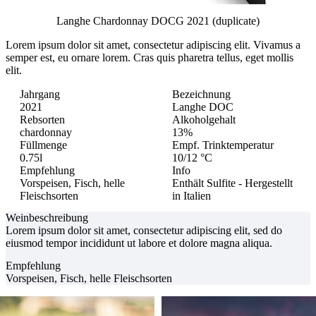
Langhe Chardonnay DOCG 2021 (duplicate)
Lorem ipsum dolor sit amet, consectetur adipiscing elit.
Vivamus a
semper est, eu ornare lorem. Cras quis pharetra tellus, eget mollis
elit.
Jahrgang
Bezeichnung
2021
Langhe DOC
Rebsorten
Alkoholgehalt
chardonnay
13%
Füllmenge
Empf. Trinktemperatur
0.75l
10/12 °C
Empfehlung
Info
Vorspeisen, Fisch, helle
Enthält Sulfite - Hergestellt
Fleischsorten
in Italien
Weinbeschreibung
Lorem ipsum dolor sit amet, consectetur adipiscing elit, sed do
eiusmod tempor incididunt ut labore et dolore magna aliqua.
Empfehlung
Vorspeisen, Fisch, helle Fleischsorten