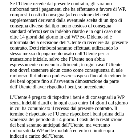
Se l’Utente recede dal presente contratto, gli saranno
rimborsati tutti i pagamenti che ha effettuato a favore di WP,
compresi i costi di consegna (ad eccezione dei costi
supplementari derivanti dalla eventuale scelta di un tipo di
consegna diverso dal tipo meno costoso di consegna
standard offerto) senza indebito ritardo e in ogni caso non
oltre 14 giorni dal giorno in cui WP e/o
Didemo srl
è
informata della decisione dell’Utente di recedere dal presente
contratto. Detti rimborsi saranno effettuati utilizzando lo
stesso mezzo di pagamento usato dall’Utente per la
transazione iniziale, salvo che l’Utente non abbia
espressamente convenuto altrimenti; in ogni caso l’Utente
non dovrà sostenere alcun costo come conseguenza di tale
rimborso. Il rimborso può essere sospeso fino al ricevimento
dei beni oppure fino all’avvenuta dimostrazione da parte
dell’Utente di aver rispedito i beni, se precedente.
L’Utente è pregato di rispedire i beni e di consegnarli a WP
senza indebiti ritardi e in ogni caso entro 14 giorni dal giorno
in cui ha comunicato il recesso dal presente contratto. Il
termine è rispettato se l’Utente rispedisce i beni prima della
scadenza del periodo di 14 giorni. I costi della restituzione
dei beni saranno anticipati dall’Utente, ma verranno
rimborsati da WP nelle modalità ed entro i limiti sopra
indicati a carico dell’Utente.