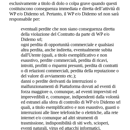
esclusivamente a titolo di dolo o colpa grave quando questi
costituiscono conseguenza immediata e diretta dell’attività di
WP e/o
Didemo srl.
Pertanto, il WP e/o
Didemo srl
non sarà
responsabile per:
eventuali perdite che non siano conseguenza diretta
della violazione del Contratto da parte di WP e/o
Didemo srl
;
ogni perdita di opportunità commerciale e qualsiasi
altra perdita, anche indiretta, eventualmente subita
dall'Utente (quali, a titolo esemplificativo e non
esaustivo, perdite commerciali, perdita di ricavi,
introiti, profitti o risparmi presunti, perdita di contratti
o di relazioni commerciali, perdita della reputazione o
del valore di avviamento etc.);
danni o perdite derivanti da interruzioni o
malfunzionamenti di Piattaforma dovuti ad eventi di
forza maggiore o, comunque, ad eventi imprevisti ed
imprevedibili e, comunque, indipendenti dalla volontà
ed estranei alla sfera di controllo di WP e/o
Didemo srl
quali, a titolo esemplificativo e non esaustivo, guasti o
interruzioni alle linee telefoniche o elettriche, alla rete
internet e/o comunque ad altri strumenti di
trasmissione, indisponibilità di siti web, scioperi,
eventi naturali, virus ed attacchi informatici,