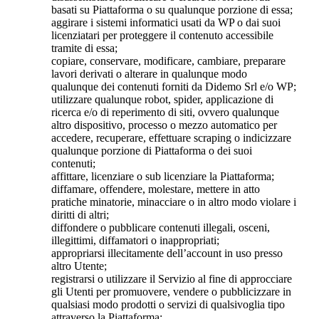
basati su Piattaforma o su qualunque porzione di essa;
aggirare i sistemi informatici usati da WP o dai suoi
licenziatari per proteggere il contenuto accessibile
tramite di essa;
copiare, conservare, modificare, cambiare, preparare
lavori derivati o alterare in qualunque modo
qualunque dei contenuti forniti da
Didemo Srl
e/o WP;
utilizzare qualunque robot, spider, applicazione di
ricerca e/o di reperimento di siti, ovvero qualunque
altro dispositivo, processo o mezzo automatico per
accedere, recuperare, effettuare scraping o indicizzare
qualunque porzione di Piattaforma o dei suoi
contenuti;
affittare, licenziare o sub licenziare la Piattaforma;
diffamare, offendere, molestare, mettere in atto
pratiche minatorie, minacciare o in altro modo violare i
diritti di altri;
diffondere o pubblicare contenuti illegali, osceni,
illegittimi, diffamatori o inappropriati;
appropriarsi illecitamente dell’account in uso presso
altro Utente;
registrarsi o utilizzare il Servizio al fine di approcciare
gli Utenti per promuovere, vendere o pubblicizzare in
qualsiasi modo prodotti o servizi di qualsivoglia tipo
attraverso la Piattaforma;