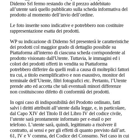
Didemo Srl
fermo restando che il prezzo addebitato
all’utente sarà quello pubblicato sulla scheda informativa del
prodotto al momento dell’invio dell’ordine.
Le foto inserite sono indicative e potrebbero non costituire
rappresentazione esatta dei prodotti.
WP su indicazione di
Didemo Srl
presenterà le caratteristiche
dei prodotti col maggior grado di dettaglio possibile su
Piattaforma all'interno di ciascuna scheda corrispondente al
prodotto visionato dall'Utente. Tuttavia, le immagini ed i
colori dei prodotti offerti in vendita su Piattaforma
potrebbero differire da quelli reali a causa di molteplici fattori
tra cui, a titolo esemplificativo e non esaustivo, monitor del
terminale dell’Utente, filtri fotografici etc. Pertanto, l’Utente
prende atto ed accetta che tali eventuali minori differenze
non costituiscono difetto di conformità dei prodotti.
In ogni caso di indisponibilità del Prodotto ordinato, fatti
salvi i diritti attribuiti all’utente dalla legge, e, in particolare,
dal Capo XIV del Titolo II del Libro IV del codice civile,
l’utente sarà prontamente informato per e-mail o per
telefono. L’utente sarà, quindi, legittimato a risolvere il
contratto, ai sensi e per gli effetti di quanto previsto dall’art.
61, IV e V comma, del Codice del Consumo. Nel caso in cui