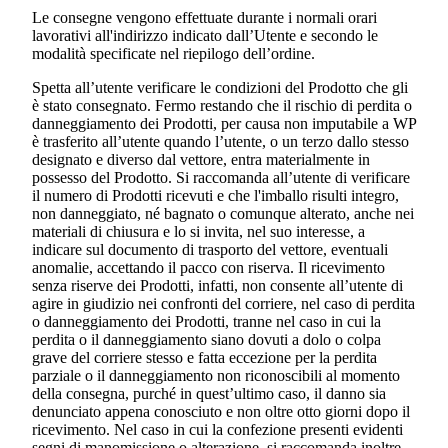
Le consegne vengono effettuate durante i normali orari
lavorativi all'indirizzo indicato dall’Utente e secondo le
modalità specificate nel riepilogo dell’ordine.
Spetta all’utente verificare le condizioni del Prodotto che gli
è stato consegnato. Fermo restando che il rischio di perdita o
danneggiamento dei Prodotti, per causa non imputabile a WP
è trasferito all’utente quando l’utente, o un terzo dallo stesso
designato e diverso dal vettore, entra materialmente in
possesso del Prodotto. Si raccomanda all’utente di verificare
il numero di Prodotti ricevuti e che l'imballo risulti integro,
non danneggiato, né bagnato o comunque alterato, anche nei
materiali di chiusura e lo si invita, nel suo interesse, a
indicare sul documento di trasporto del vettore, eventuali
anomalie, accettando il pacco con riserva. Il ricevimento
senza riserve dei Prodotti, infatti, non consente all’utente di
agire in giudizio nei confronti del corriere, nel caso di perdita
o danneggiamento dei Prodotti, tranne nel caso in cui la
perdita o il danneggiamento siano dovuti a dolo o colpa
grave del corriere stesso e fatta eccezione per la perdita
parziale o il danneggiamento non riconoscibili al momento
della consegna, purché in quest’ultimo caso, il danno sia
denunciato appena conosciuto e non oltre otto giorni dopo il
ricevimento. Nel caso in cui la confezione presenti evidenti
segni di manomissione o alterazione, si raccomanda inoltre