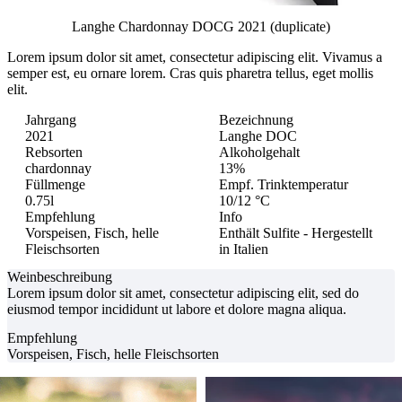
Langhe Chardonnay DOCG 2021 (duplicate)
Lorem ipsum dolor sit amet, consectetur adipiscing elit.
Vivamus a
semper est, eu ornare lorem. Cras quis pharetra tellus, eget mollis
elit.
Jahrgang
Bezeichnung
2021
Langhe DOC
Rebsorten
Alkoholgehalt
chardonnay
13%
Füllmenge
Empf. Trinktemperatur
0.75l
10/12 °C
Empfehlung
Info
Vorspeisen, Fisch, helle
Enthält Sulfite - Hergestellt
Fleischsorten
in Italien
Weinbeschreibung
Lorem ipsum dolor sit amet, consectetur adipiscing elit, sed do
eiusmod tempor incididunt ut labore et dolore magna aliqua.
Empfehlung
Vorspeisen, Fisch, helle Fleischsorten